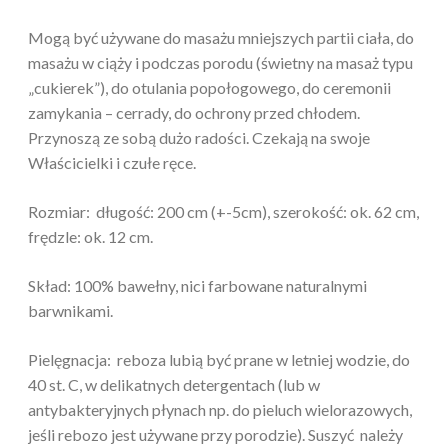
Mogą być używane do masażu mniejszych partii ciała, do
masażu w ciąży i podczas porodu (świetny na masaż typu
„cukierek”), do otulania popołogowego, do ceremonii
zamykania – cerrady, do ochrony przed chłodem.
Przynoszą ze sobą dużo radości. Czekają na swoje
Właścicielki i czułe ręce.
Rozmiar: długość: 200 cm (+-5cm), szerokość: ok. 62 cm,
frędzle: ok. 12 cm.
Skład: 100% bawełny, nici farbowane naturalnymi
barwnikami.
Pielęgnacja: reboza lubią być prane w letniej wodzie, do
40 st. C, w delikatnych detergentach (lub w
antybakteryjnych płynach np. do pieluch wielorazowych,
jeśli rebozo jest używane przy porodzie). Suszyć należy