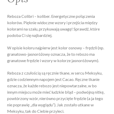
Reboza Colibri – koliber. Energetyczne połączenia
kolorów. Pięknie widoczne wzory i przejścia między
kolorami na szalu, przykuwają uwagę! Sprawdź, które
podoba Ci się najbardziej.
W opisie koloru najpierw jest kolor osnowy – frędzli (np.
granatowo-jasnoróżowy oznacza, że to rebozo ma
granatowe frędzle i wzory w kolorze jasnoróżowym).
Reboza z czułością są ręcznie tkane, w sercu Meksyku,
gdzie codziennym napojem jest Cacao. Ręczne tkanie
oznacza, że każde rebozo jest niepowtarzalne, w bo
innym miejscu może mieć ludzkie błąd – podwójną nitkę,
powtórzony wzór, nierówno przycięte frędzle (a ja tego
nie poprawię „dla wyglądu”). Jak zostało utkane w
Meksyku, tak do Ciebie przyleci.