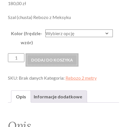
180,00
zł
Szal (chusta) Rebozo z Meksyku
Kolor (frędzle-
wzór)
ilość
DODAJ DO KOSZYKA
Colibri
REBOZO
szal
SKU:
Brak danych
Kategoria:
Rebozo 2 metry
chusta
2m
Opis
Informacje dodatkowe
Opis