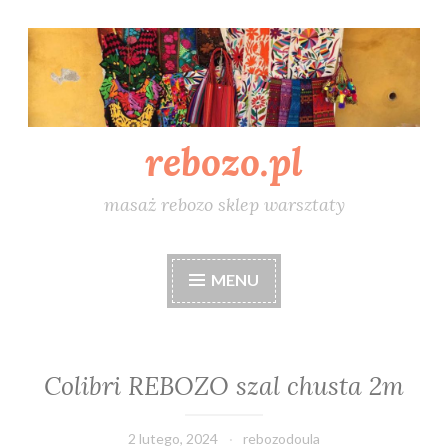
Skip
to
content
rebozo.pl
masaż rebozo sklep warsztaty
MENU
Colibri REBOZO szal chusta 2m
2 lutego, 2024
rebozodoula