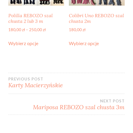
Polilla REBOZO szal
Colibri Uno REBOZO szal
chusta 2 lub 3 m
chusta 2m
Z
180,00
zł
–
250,00
zł
180,00
zł
a
Ten
Ten
k
Wybierz opcje
Wybierz opcje
produkt
produkt
r
ma
ma
e
wiele
wiele
s
c
wariantów.
wariantów.
e
Opcje
Opcje
Nawigacja
n
PREVIOUS POST
można
można
Karty Macierzyńskie
:
wybrać
wybrać
o
wpisu
na
na
d
NEXT POST
1
stronie
stronie
Mariposa REBOZO szal chusta 3m
8
produktu
produktu
0
,
0