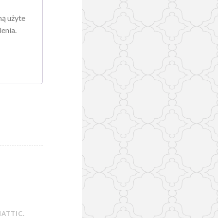
ą użyte
enia.
ATTIC
.