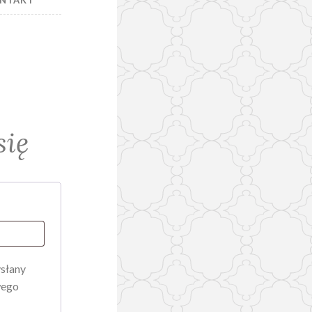
NTAKT
się
ysłany
wego