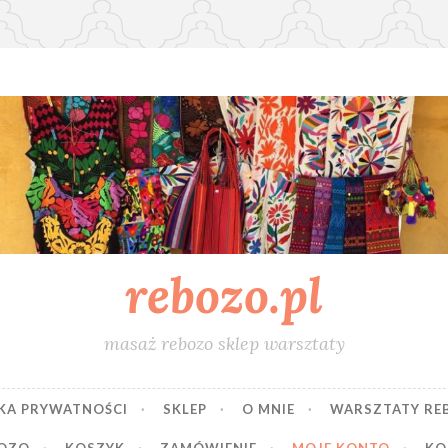
rebozo.pl
masaż rebozo sklep warsztaty
KA PRYWATNOŚCI
SKLEP
O MNIE
WARSZTATY RE