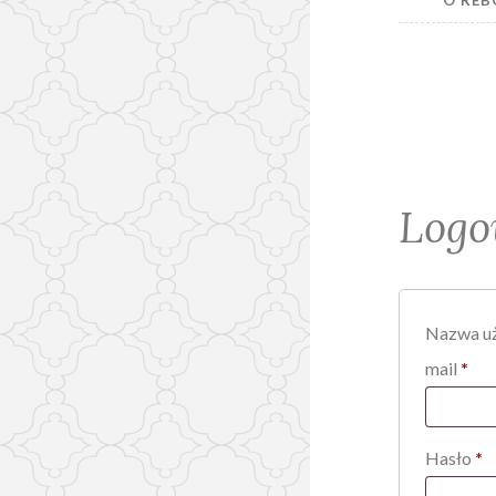
O RE
Logo
Nazwa uż
Wy
mail
*
W
Hasło
*