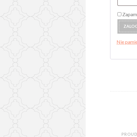
Zapami
ZALOG
Nie pamię
PROUD