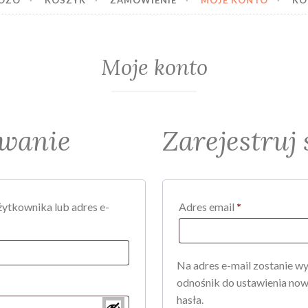
BOZO
KOSZYK
ZAMÓWIENIE
MOJE KONTO
KO
Moje konto
wanie
Zarejestruj 
Wymagane
ytkownika lub adres e-
Adres email
*
magane
Na adres e-mail zostanie w
odnośnik do ustawienia no
ymagane
hasła.